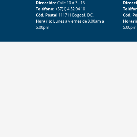
Dirección:
Calle 10 # 3 - 16
Direcc
Teléfono:
+57(1) 4 32 04 10
Teléfo
Cód. Postal
111711 Bogotá, D.C.
Cód. Po
Horario:
Lunes a viernes de 9:00am a
Horari
5:00pm
5:00pm