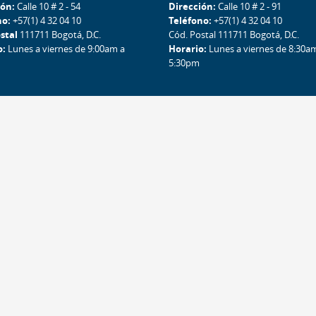
ión:
Calle 10 # 2 - 54
Dirección:
Calle 10 # 2 - 91
no:
+57(1) 4 32 04 10
Teléfono:
+57(1) 4 32 04 10
stal
111711 Bogotá, D.C.
Cód. Postal 111711 Bogotá, D.C.
o:
Lunes a viernes de 9:00am a
Horario:
Lunes a viernes de 8:30a
5:30pm