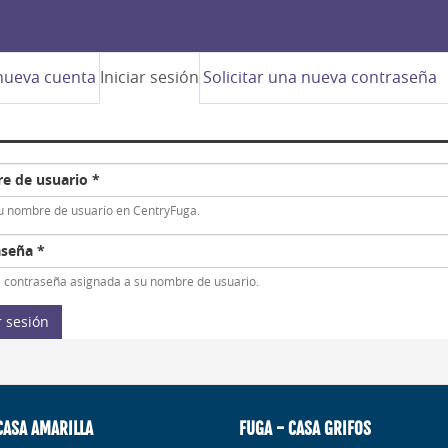
pas
nueva cuenta
Iniciar sesión
(solapa
Solicitar una nueva contraseña
cipales
activa)
e de usuario
*
u nombre de usuario en CentryFuga.
aseña
*
a contraseña asignada a su nombre de usuario.
r sesión
CASA AMARILLA
FUGA - CASA GRIFOS