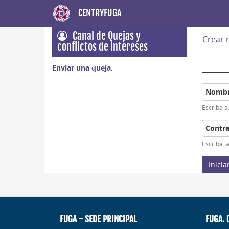
CENTRYFUGA
Sola
Pasar
Canal de Quejas y
Crear 
al
conflictos de intereses
prin
contenido
principal
Enviar una queja.
Nombr
Escriba s
Contr
Escriba l
Inicia
FUGA - SEDE PRINCIPAL
FUGA. 